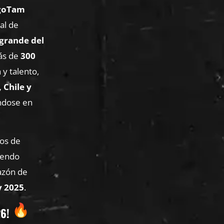
ogoTam
al de
grande del
más de
300
 y talento,
 Chile y
ándose en
gos de
viendo
azón de
y 2025
.
26!